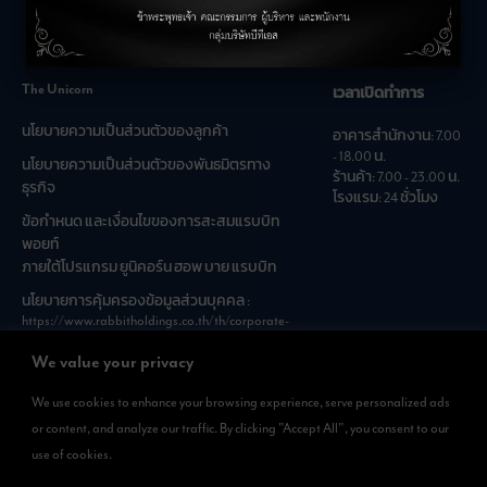
คำถามที่พบบ่อย
The Unicorn
เวลาเปิดทำการ
นโยบายความเป็นส่วนตัวของลูกค้า
อาคารสำนักงาน: 7.00
- 18.00 น.
นโยบายความเป็นส่วนตัวของพันธมิตรทาง
ร้านค้า: 7.00 - 23.00 น.
ธุรกิจ
โรงแรม: 24 ชั่วโมง
ข้อกำหนด และเงื่อนไขของการสะสมแรบบิท
พอยท์
ภายใต้โปรแกรม ยูนิคอร์น ฮอพ บาย แรบบิท
นโยบายการคุ้มครองข้อมูลส่วนบุคคล :
https://www.rabbitholdings.co.th/th/corporate-
governance/personal-data-protection-policies
We value your privacy
We use cookies to enhance your browsing experience, serve personalized ads
ดาวน์โหลดแอพได้แล้วที่
or content, and analyze our traffic. By clicking "Accept All", you consent to our
สามารถดาวน์โหลด
use of cookies.
Rabbit Rewards
ได้ทั้งที่ App Store และ Google Play