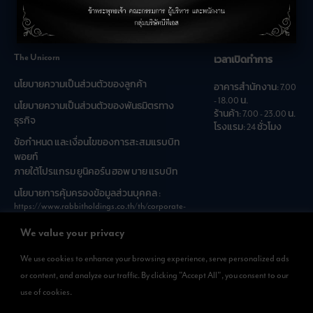
คำถามที่พบบ่อย
The Unicorn
เวลาเปิดทำการ
นโยบายความเป็นส่วนตัวของลูกค้า
อาคารสำนักงาน: 7.00
- 18.00 น.
นโยบายความเป็นส่วนตัวของพันธมิตรทาง
ร้านค้า: 7.00 - 23.00 น.
ธุรกิจ
โรงแรม: 24 ชั่วโมง
ข้อกำหนด และเงื่อนไขของการสะสมแรบบิท
พอยท์
ภายใต้โปรแกรม ยูนิคอร์น ฮอพ บาย แรบบิท
นโยบายการคุ้มครองข้อมูลส่วนบุคคล :
https://www.rabbitholdings.co.th/th/corporate-
governance/personal-data-protection-policies
We value your privacy
We use cookies to enhance your browsing experience, serve personalized ads
ดาวน์โหลดแอพได้แล้วที่
or content, and analyze our traffic. By clicking "Accept All", you consent to our
สามารถดาวน์โหลด
use of cookies.
Rabbit Rewards
ได้ทั้งที่ App Store และ Google Play