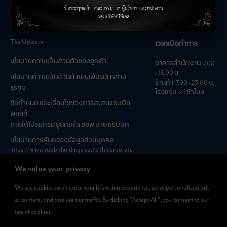
คำถามที่พบบ่อย
The Unicorn
เวลาเปิดทำการ
นโยบายความเป็นส่วนตัวของลูกค้า
อาคารสำนักงาน: 7.00
- 18.00 น.
นโยบายความเป็นส่วนตัวของพันธมิตรทาง
ร้านค้า: 7.00 - 23.00 น.
ธุรกิจ
โรงแรม: 24 ชั่วโมง
ข้อกำหนด และเงื่อนไขของการสะสมแรบบิท
พอยท์
ภายใต้โปรแกรม ยูนิคอร์น ฮอพ บาย แรบบิท
นโยบายการคุ้มครองข้อมูลส่วนบุคคล :
https://www.rabbitholdings.co.th/th/corporate-
governance/personal-data-protection-policies
We value your privacy
We use cookies to enhance your browsing experience, serve personalized ads
ดาวน์โหลดแอพได้แล้วที่
or content, and analyze our traffic. By clicking "Accept All", you consent to our
สามารถดาวน์โหลด
use of cookies.
Rabbit Rewards
ได้ทั้งที่ App Store และ Google Play