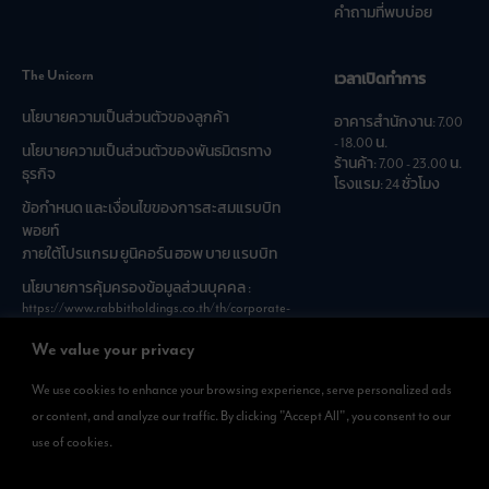
คำถามที่พบบ่อย
The Unicorn
เวลาเปิดทำการ
นโยบายความเป็นส่วนตัวของลูกค้า
อาคารสำนักงาน: 7.00
- 18.00 น.
นโยบายความเป็นส่วนตัวของพันธมิตรทาง
ร้านค้า: 7.00 - 23.00 น.
ธุรกิจ
โรงแรม: 24 ชั่วโมง
ข้อกำหนด และเงื่อนไขของการสะสมแรบบิท
พอยท์
ภายใต้โปรแกรม ยูนิคอร์น ฮอพ บาย แรบบิท
นโยบายการคุ้มครองข้อมูลส่วนบุคคล :
https://www.rabbitholdings.co.th/th/corporate-
governance/personal-data-protection-policies
We value your privacy
We use cookies to enhance your browsing experience, serve personalized ads
ดาวน์โหลดแอพได้แล้วที่
or content, and analyze our traffic. By clicking "Accept All", you consent to our
สามารถดาวน์โหลด
use of cookies.
Rabbit Rewards
ได้ทั้งที่ App Store และ Google Play