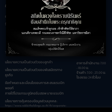
The Unicorn
ติดต่อสอบถาม
เกี่ยวกับเรา
อาคารสำนักงาน
ติดต่อเรา
ร้านค้า
ร่วมงานกับเรา
คำถามที่พบบ่อย
The Unicorn
เวลาเปิดทำการ
นโยบายความเป็นส่วนตัวของลูกค้า
อาคารสำนักงาน: 7.00
- 18.00 น.
นโยบายความเป็นส่วนตัวของพันธมิตรทาง
ร้านค้า: 7.00 - 23.00 น.
ธุรกิจ
โรงแรม: 24 ชั่วโมง
ข้อกำหนด และเงื่อนไขของการสะสมแรบบิท
พอยท์
ภายใต้โปรแกรม ยูนิคอร์น ฮอพ บาย แรบบิท
นโยบายการคุ้มครองข้อมูลส่วนบุคคล :
https://www.rabbitholdings.co.th/th/corporate-
governance/personal-data-protection-policies