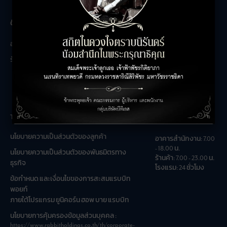
The Unicorn
ติดต่อสอบถาม
เกี่ยวกับเรา
อาคารสำนักงาน
ติดต่อเรา
ร้านค้า
ร่วมงานกับเรา
คำถามที่พบบ่อย
The Unicorn
เวลาเปิดทำการ
นโยบายความเป็นส่วนตัวของลูกค้า
อาคารสำนักงาน: 7.00
- 18.00 น.
นโยบายความเป็นส่วนตัวของพันธมิตรทาง
ร้านค้า: 7.00 - 23.00 น.
ธุรกิจ
โรงแรม: 24 ชั่วโมง
ข้อกำหนด และเงื่อนไขของการสะสมแรบบิท
พอยท์
ภายใต้โปรแกรม ยูนิคอร์น ฮอพ บาย แรบบิท
นโยบายการคุ้มครองข้อมูลส่วนบุคคล :
https://www.rabbitholdings.co.th/th/corporate-