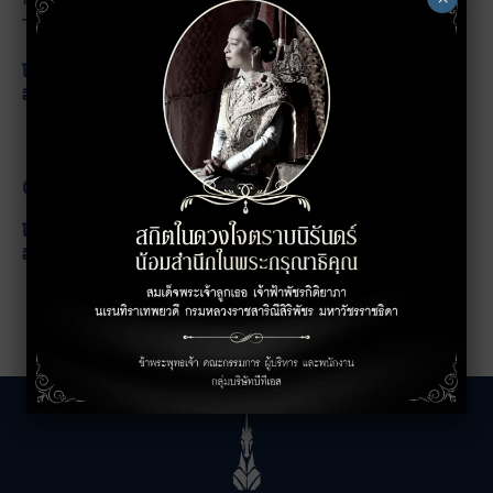
The Unicorn)
02-643-8038
โทร:
cm@th.knightfrank.com
อีเมล:
ติดต่อเช่าพื้นที่ส่วนร้านค้า
02 483 2908
โทร:
jpmgr@theunicornbangkok.com
อีเมล: