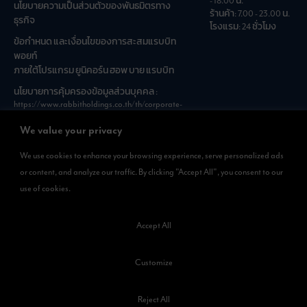
- 18.00 น.
นโยบายความเป็นส่วนตัวของพันธมิตรทาง
ร้านค้า: 7.00 - 23.00 น.
ธุรกิจ
โรงแรม: 24 ชั่วโมง
ข้อกำหนด และเงื่อนไขของการสะสมแรบบิท
พอยท์
ภายใต้โปรแกรม ยูนิคอร์น ฮอพ บาย แรบบิท
นโยบายการคุ้มครองข้อมูลส่วนบุคคล :
https://www.rabbitholdings.co.th/th/corporate-
governance/personal-data-protection-policies
We value your privacy
We use cookies to enhance your browsing experience, serve personalized ads
ดาวน์โหลดแอพได้แล้วที่
or content, and analyze our traffic. By clicking "Accept All", you consent to our
สามารถดาวน์โหลด
use of cookies.
Rabbit Rewards
ได้ทั้งที่ App Store และ Google Play
Accept All
Customize
©สงวนลิขสิทธิ์ 2566 บริษัท ก้ามกุ้ง พร็อพเพอร์ตี้ จำกัด
Reject All