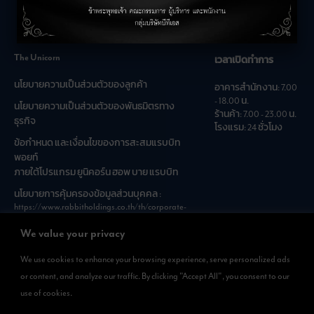
คำถามที่พบบ่อย
The Unicorn
เวลาเปิดทำการ
นโยบายความเป็นส่วนตัวของลูกค้า
อาคารสำนักงาน: 7.00
- 18.00 น.
นโยบายความเป็นส่วนตัวของพันธมิตรทาง
ร้านค้า: 7.00 - 23.00 น.
ธุรกิจ
โรงแรม: 24 ชั่วโมง
ข้อกำหนด และเงื่อนไขของการสะสมแรบบิท
พอยท์
ภายใต้โปรแกรม ยูนิคอร์น ฮอพ บาย แรบบิท
นโยบายการคุ้มครองข้อมูลส่วนบุคคล :
https://www.rabbitholdings.co.th/th/corporate-
governance/personal-data-protection-policies
We value your privacy
We use cookies to enhance your browsing experience, serve personalized ads
ดาวน์โหลดแอพได้แล้วที่
or content, and analyze our traffic. By clicking "Accept All", you consent to our
สามารถดาวน์โหลด
use of cookies.
Rabbit Rewards
ได้ทั้งที่ App Store และ Google Play