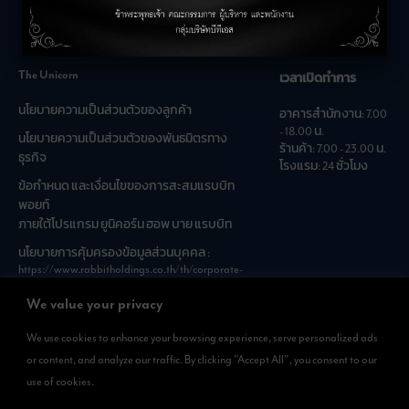
คำถามที่พบบ่อย
The Unicorn
เวลาเปิดทำการ
นโยบายความเป็นส่วนตัวของลูกค้า
อาคารสำนักงาน: 7.00
- 18.00 น.
นโยบายความเป็นส่วนตัวของพันธมิตรทาง
ร้านค้า: 7.00 - 23.00 น.
ธุรกิจ
โรงแรม: 24 ชั่วโมง
ข้อกำหนด และเงื่อนไขของการสะสมแรบบิท
พอยท์
ภายใต้โปรแกรม ยูนิคอร์น ฮอพ บาย แรบบิท
นโยบายการคุ้มครองข้อมูลส่วนบุคคล :
https://www.rabbitholdings.co.th/th/corporate-
governance/personal-data-protection-policies
We value your privacy
We use cookies to enhance your browsing experience, serve personalized ads
ดาวน์โหลดแอพได้แล้วที่
or content, and analyze our traffic. By clicking "Accept All", you consent to our
สามารถดาวน์โหลด
use of cookies.
Rabbit Rewards
ได้ทั้งที่ App Store และ Google Play