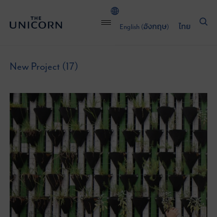
English
(
อังกฤษ
)
ไทย
New Project (17)