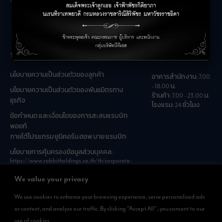
ร่วมงานกับเรา
คำถามที่พบบ่อย
The Unicorn
เวลาเปิดทำการ
นโยบายความเป็นส่วนตัวของลูกค้า
อาคารสำนักงาน: 7.00
- 18.00 น.
นโยบายความเป็นส่วนตัวของพันธมิตรทาง
ร้านค้า: 7.00 - 23.00 น.
ธุรกิจ
โรงแรม: 24 ชั่วโมง
ข้อกำหนด และเงื่อนไขของการสะสมแรบบิท
พอยท์
ภายใต้โปรแกรม ยูนิคอร์น ฮอพ บาย แรบบิท
นโยบายการคุ้มครองข้อมูลส่วนบุคคล :
https://www.rabbitholdings.co.th/th/corporate-
governance/personal-data-protection-policies
We value your privacy
We use cookies to enhance your browsing experience, serve personalized ads
ดาวน์โหลดแอพได้แล้วที่
or content, and analyze our traffic. By clicking "Accept All", you consent to our
สามารถดาวน์โหลด
use of cookies.