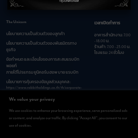
คำถามที่พบบ่อย
The Unicorn
เวลาเปิดทำการ
นโยบายความเป็นส่วนตัวของลูกค้า
อาคารสำนักงาน: 7.00
- 18.00 น.
นโยบายความเป็นส่วนตัวของพันธมิตรทาง
ร้านค้า: 7.00 - 23.00 น.
ธุรกิจ
โรงแรม: 24 ชั่วโมง
ข้อกำหนด และเงื่อนไขของการสะสมแรบบิท
พอยท์
ภายใต้โปรแกรม ยูนิคอร์น ฮอพ บาย แรบบิท
นโยบายการคุ้มครองข้อมูลส่วนบุคคล :
https://www.rabbitholdings.co.th/th/corporate-
governance/personal-data-protection-policies
We value your privacy
We use cookies to enhance your browsing experience, serve personalized ads
ดาวน์โหลดแอพได้แล้วที่
or content, and analyze our traffic. By clicking "Accept All", you consent to our
สามารถดาวน์โหลด
use of cookies.
Rabbit Rewards
ได้ทั้งที่ App Store และ Google Play