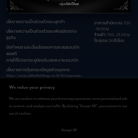
The Unicorn
เวลาเปิดทำการ
นโยบายความเป็นส่วนตัวของลูกค้า
อาคารสำนักงาน: 7.00
- 18.00 น.
นโยบายความเป็นส่วนตัวของพันธมิตรทาง
ร้านค้า: 7.00 - 23.00 น.
ธุรกิจ
โรงแรม: 24 ชั่วโมง
ข้อกำหนด และเงื่อนไขของการสะสมแรบบิท
พอยท์
ภายใต้โปรแกรม ยูนิคอร์น ฮอพ บาย แรบบิท
นโยบายการคุ้มครองข้อมูลส่วนบุคคล :
https://www.rabbitholdings.co.th/th/corporate-
governance/personal-data-protection-policies
We value your privacy
We use cookies to enhance your browsing experience, serve personalized ads
ดาวน์โหลดแอพได้แล้วที่
or content, and analyze our traffic. By clicking "Accept All", you consent to our
สามารถดาวน์โหลด
use of cookies.
Rabbit Rewards
ได้ทั้งที่ App Store และ Google Play
Accept All