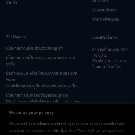
ติดต่อเรา
ร้านค้า
ร่วมงานกับเรา
คำถามที่พบบ่อย
The Unicorn
เวลาเปิดทำการ
นโยบายความเป็นส่วนตัวของลูกค้า
อาคารสำนักงาน: 7.00
- 18.00 น.
นโยบายความเป็นส่วนตัวของพันธมิตรทาง
ร้านค้า: 7.00 - 23.00 น.
ธุรกิจ
โรงแรม: 24 ชั่วโมง
ข้อกำหนด และเงื่อนไขของการสะสมแรบบิท
พอยท์
ภายใต้โปรแกรม ยูนิคอร์น ฮอพ บาย แรบบิท
นโยบายการคุ้มครองข้อมูลส่วนบุคคล :
https://www.rabbitholdings.co.th/th/corporate-
governance/personal-data-protection-policies
We value your privacy
We use cookies to enhance your browsing experience, serve personalized ads
ดาวน์โหลดแอพได้แล้วที่
or content, and analyze our traffic. By clicking "Accept All", you consent to our