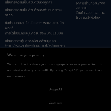
นโยบายความเป็นส่วนตัวของลูกค้า
อาคารสำนักงาน: 7.00
- 18.00 น.
นโยบายความเป็นส่วนตัวของพันธมิตรทาง
ร้านค้า: 7.00 - 23.00 น.
ธุรกิจ
โรงแรม: 24 ชั่วโมง
ข้อกำหนด และเงื่อนไขของการสะสมแรบบิท
พอยท์
ภายใต้โปรแกรม ยูนิคอร์น ฮอพ บาย แรบบิท
นโยบายการคุ้มครองข้อมูลส่วนบุคคล :
https://www.rabbitholdings.co.th/th/corporate-
governance/personal-data-protection-policies
We value your privacy
We use cookies to enhance your browsing experience, serve personalized ads
ดาวน์โหลดแอพได้แล้วที่
or content, and analyze our traffic. By clicking "Accept All", you consent to our
สามารถดาวน์โหลด
use of cookies.
Rabbit Rewards
ได้ทั้งที่ App Store และ Google Play
Accept All
Customize