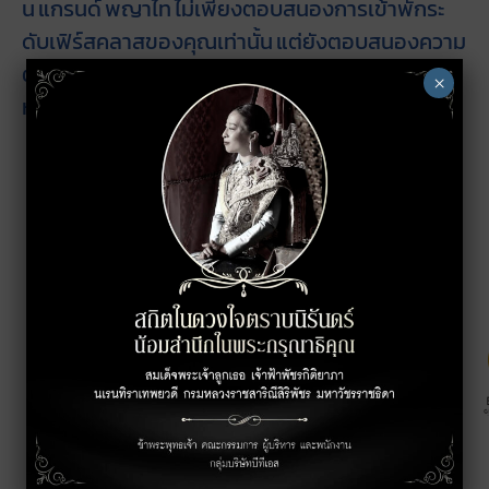
น แกรนด์ พญาไท ไม่เพียงตอบสนองการเข้าพักระ
ดับเฟิร์สคลาสของคุณเท่านั้น แต่ยังตอบสนองความ
ต้องการทางธุรกิจของคุณอีกด้วย จองที่พักหรือนัด
×
หมายเข้าชมได้แล้วที่เว็บไซต์ของเรา