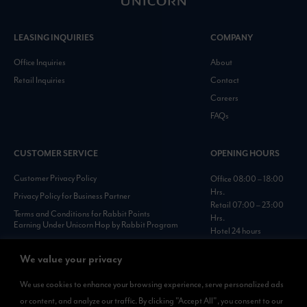
LEASING INQUIRIES
COMPANY
Office Inquiries
About
Retail Inquiries
Contact
Careers
FAQs
CUSTOMER SERVICE
OPENING HOURS
Customer Privacy Policy
Office 08:00 – 18:00
Hrs.
Privacy Policy for Business Partner
Retail 07:00 – 23:00
Terms and Conditions for Rabbit Points
Hrs.
Earning Under Unicorn Hop by Rabbit Program
Hotel 24 hours
Personal Data Protection Policies :
https://www.rabbitholdings.co.th/en/corporate-
We value your privacy
governance/personal-data-protection-policies
We use cookies to enhance your browsing experience, serve personalized ads
or content, and analyze our traffic. By clicking "Accept All", you consent to our
AVAILABLE NOW