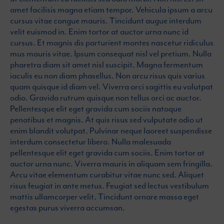
amet facilisis magna etiam tempor. Vehicula ipsum a arcu
cursus vitae congue mauris. Tincidunt augue interdum
velit euismod in. Enim tortor at auctor urna nunc id
cursus. Et magnis dis parturient montes nascetur ridiculus
mus mauris vitae. Ipsum consequat nisl vel pretium. Nulla
pharetra diam sit amet nisl suscipit. Magna fermentum
iaculis eu non diam phasellus. Non arcu risus quis varius
quam quisque id diam vel. Viverra orci sagittis eu volutpat
odio. Gravida rutrum quisque non tellus orci ac auctor.
Pellentesque elit eget gravida cum sociis natoque
penatibus et magnis. At quis risus sed vulputate odio ut
enim blandit volutpat. Pulvinar neque laoreet suspendisse
interdum consectetur libero. Nulla malesuada
pellentesque elit eget gravida cum sociis. Enim tortor at
auctor urna nunc. Viverra mauris in aliquam sem fringilla.
Arcu vitae elementum curabitur vitae nunc sed. Aliquet
risus feugiat in ante metus. Feugiat sed lectus vestibulum
mattis ullamcorper velit. Tincidunt ornare massa eget
egestas purus viverra accumsan.