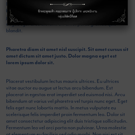
lectus a. Ut enim blandit volutpat maecenas volutpat
blandit aliquam. Ut consequat semper viverra nam libero
justo laoreet sit. Tincidunt lobortis feugiat vivamus at
augue eget arcu dictum. Sit amet purus gravida quis
blandit.
Pharetra diam sit amet nisl suscipit. Sit amet cursus sit
amet dictum sit amet justo. Dolor magna eget est
lorem ipsum dolor sit.
Placerat vestibulum lectus mauris ultrices. Eu ultrices
vitae auctor eu augue ut lectus arcu bibendum. Est
placerat in egestas erat imperdiet sed euismod nisi. Arcu
bibendum at varius vel pharetra vel turpis nunc eget. Eget
felis eget nunc lobortis mattis. In metus vulputate eu
scelerisque felis imperdiet proin fermentum leo. Dolor sit
amet consectetur adipiscing elit duis tristique sollicitudin.
Fermentum leo vel orci porta non pulvinar. Urna molestie
at elementum eu facilisis sed odio morbi. Non nisi est sit