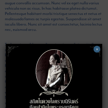
augue convallis accumsan. Nunc vel ex eget nulla varius
vehicula non ac risus. In hac habitasse platea dictumst.
Pellentesque habitant morbi tristique senectus et netus et
malesuada fames ac turpis egestas. Suspendisse sit amet
iaculis libero. Nunc sit amet est consectetur, lacinia lectus
nec, euismod arcu.
Sed egestas, nibh a condimentum imperdiet, orci tellus
×
scelerisque eros, eget dictum lorem augue quis nibh.
Pellentesque lorem nulla, iaculis a ante ac, interdum
ultricies nunc. Mauris tincidunt laoreet ipsum at luctus.
Proin id pretium velit. Praesent purus tellus, interdum in
efficitur nec, lacinia eget urna. Morbi et nisl ut neque
dignissim lacinia in ut ex. Vivamus facilisis mollis orci, non
fermentum odio aliquet vel. Phasellus consequat mauris
quis commodo consectetur. Donec pellentesque finibus
euismod. Etiam ultricies pretium purus eget consequat.
Nunc commodo lacus velit, in fermentum metus efficitur
ut. Aliquam vel bibendum ligula, id congue neque.
Curabitur porta gravida semper. Vestibulum ante ipsum