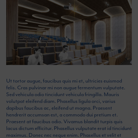
Ut tortor augue, faucibus quis mi et, ultricies euismod
felis. Cras pulvinar mi non augue fermentum vulputate.
Sed vehicula odio tincidunt vehicula fringilla. Mauris
volutpat eleifend diam. Phasellus ligula orci, varius
dapibus faucibus ac, eleifend ut magna. Praesent
hendrerit accumsan est, a commodo dui pretium et.
Praesent at faucibus odio. Vivamus blandit turpis quis
lacus dictum efficitur. Phasellus vulputate erat id tincidunt
maximus. Donec nec neque enim. Phasellus et velit et