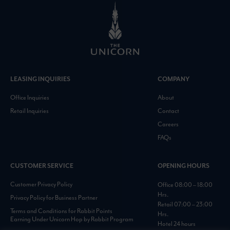
LEASING INQUIRIES
COMPANY
Office Inquiries
About
Retail Inquiries
Contact
Careers
FAQs
CUSTOMER SERVICE
OPENING HOURS
Customer Privacy Policy
Office 08:00 – 18:00
Hrs.
Privacy Policy for Business Partner
Retail 07:00 – 23:00
Terms and Conditions for Rabbit Points
Hrs.
Earning Under Unicorn Hop by Rabbit Program
Hotel 24 hours