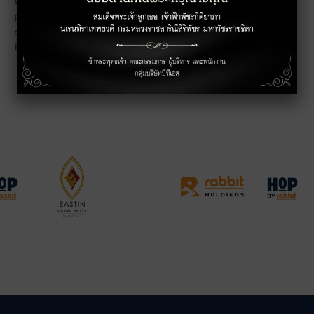
primis in faucibus orci luctus et ultrices posuere cubilia
curae; Aliquam sodales ultrices rhoncus. Ut quis leo ac
turpis pulvinar dapibus vitae eu lorem.